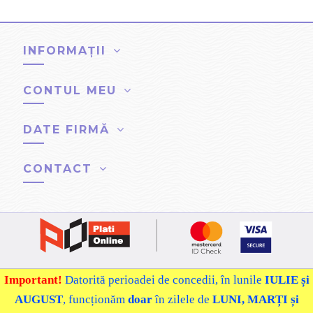
INFORMAȚII
CONTUL MEU
DATE FIRMĂ
CONTACT
© 2022 - 2026
Webshop creat și administrat de Ingredex
Important!
Datorită perioadei de concedii, în lunile
IULIE
și
SRL.
Sediu social: Str. Despot Vodă nr. 4, București.
Operator de
AUGUST
,
funcționăm
doar
în zilele de
LUNI, MARȚI și