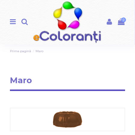
0
Prima pagină
Maro
Maro